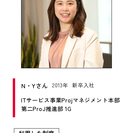
強しなおして、他社のシステム開発のプロジ
ェクトに参画し、プロジェクト課題対応など
に従事しています。私の部署は関東・中部・
関西と地域を横断したメンバー構成になって
おり、在宅勤務の制度が整っていることや、
ビジネスもクラウドがメインになっているこ
とから、お客様の所在地に関係なく活動して
います。
N・Yさん
2013年
新卒入社
ITサービス事業Projマネジメント本部
第二ProJ推進部 1G