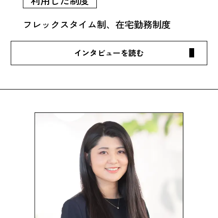
利用した制度
フレックスタイム制、在宅勤務制度
Q1.
仕事内容
を教えてください。
現在は、プロジェクト推進部で金融系のお客
様をメインに営業とともに提案を実施し、受
仕事に取り組む上で、（ワークラ
注できた案件の構築作業やプロジェクトの管
イフバランスの観点で）
意識して
理(メンバー管理や工数管理、課題管理など)
Q2.
いること、
をおこなっています。元々はサーバーやイン
工夫していること
を教えてくださ