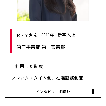
フラの構築を行う部署で自ら手を動かす業務
い。
をおこなっていましたが、現在はPMとして
プロジェクト管理を行うことが多いです。
これは私に限ったことではないですが、休暇
はかなり計画的に取得できています。計画通
りに休暇取得ができるよう、同じプロジェク
R・Yさん
2016年
新卒入社
トの同僚とは業務調整をしながら、お互いが
第二事業部 第一営業部
気持ちよく業務に当たれるように心がけてい
ます。どうしても子どもの体調不良で突発休
みを取らざるを得ないことがありますが、せ
利用した制度
めて自分の体調不良で休むことはないように
フレックスタイム制、在宅勤務制度
と、体調管理は気を付けています。