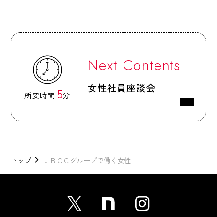
Q1.
仕事内容
を教えてください。
Next Contents
営業職として、お客様からの日々のお問い合
わせ対応やお客様の経営/業務課題に対しIT
女性社員座談会
仕事に取り組む上で、（ワークラ
5
の力を使い解決していくための提案をおこな
所要時間
分
イフバランスの観点で）
意識して
っています。ＪＢＣＣグループの利益を生む
Q2.
いること、
ための職種なので、「受注するためにはどう
工夫していること
を教えてくださ
したらよいか？」を考え提案するのですが、
い。
お客様のニーズに応え、課題を解決すること
トップ
ＪＢＣＣグループで働く女性
が評価につながります。そのためにチームで
やるべき仕事に対して何を行う必要があるか
活動プランを練りながら社内外への交渉、リ
の洗い出しや期日がいつなのかを常に明確化
レーション強化に注力しています。
するようにしています。また、テレワーク環