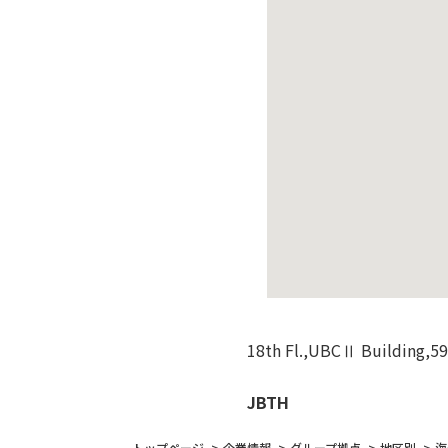
18th Fl.,UBCⅡ Building,5
JBTH
トップページ
企業情報
グループ拠点
地区別
海