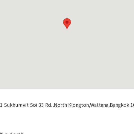
91 Sukhumvit Soi 33 Rd.,North Klongton,Wattana,Bangkok 1
外
バンコク