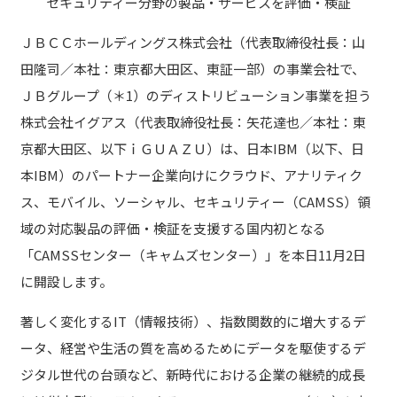
セキュリティー分野の製品・サービスを評価・検証
ＪＢＣＣホールディングス株式会社（代表取締役社長：山
田隆司／本社：東京都大田区、東証一部）の事業会社で、
ＪＢグループ（＊1）のディストリビューション事業を担う
株式会社イグアス（代表取締役社長：矢花達也／本社：東
京都大田区、以下ｉＧＵＡＺＵ）は、日本IBM（以下、日
本IBM）のパートナー企業向けにクラウド、アナリティク
ス、モバイル、ソーシャル、セキュリティー（CAMSS）領
域の対応製品の評価・検証を支援する国内初となる
「CAMSSセンター（キャムズセンター）」を本日11月2日
に開設します。
著しく変化するIT（情報技術）、指数関数的に増大するデ
ータ、経営や生活の質を高めるためにデータを駆使するデ
ジタル世代の台頭など、新時代における企業の継続的成長