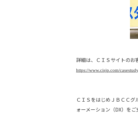
詳細は、ＣＩＳサイトのお
https://www.cisjp.com/casestud
ＣＩＳをはじめＪＢＣＣグ
ォーメーション（DX）を