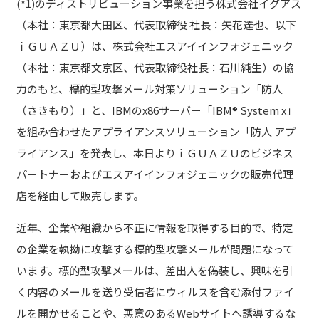
(*1)のディストリビューション事業を担う株式会社イグアス
（本社：東京都大田区、代表取締役 社長：矢花達也、以下
ｉＧＵＡＺＵ）は、株式会社エスアイインフォジェニック
（本社：東京都文京区、代表取締役社長：石川純生）の協
力のもと、標的型攻撃メール対策ソリューション「防人
（さきもり）」と、IBMのx86サーバー「IBM® System x」
を組み合わせたアプライアンスソリューション「防人 アプ
ライアンス」を発表し、本日よりｉＧＵＡＺＵのビジネス
パートナーおよびエスアイインフォジェニックの販売代理
店を経由して販売します。
近年、企業や組織から不正に情報を取得する目的で、特定
の企業を執拗に攻撃する標的型攻撃メールが問題になって
います。標的型攻撃メールは、差出人を偽装し、興味を引
く内容のメールを送り受信者にウィルスを含む添付ファイ
ルを開かせることや、悪意のあるWebサイトへ誘導するな