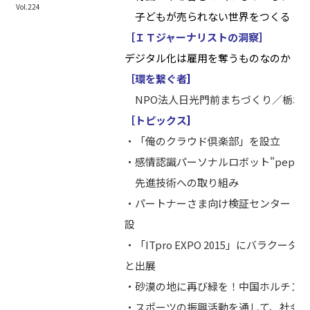
Vol.224
子どもが売られない世界をつくる
［ＩＴジャーナリストの洞察］
デジタル化は雇用を奪うものなのか！
［環を繋ぐ者
］
NPO法人日光門前まちづくり／栃木
［トピックス
］
・「俺のクラウド倶楽部」を設立
・感情認識パーソナルロボット"peppe
先進技術への取り組み
・パートナーさま向け検証センター「C
設
・「ITpro EXPO 2015」にバラク
と出展
・砂漠の地に再び緑を！中国ホルチン
・スポーツの振興活動を通して、社会