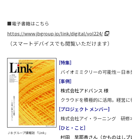
■電子書籍はこちら
https://www.jbgroup.jp/link/digital/vol224/
（スマートデバイスでも閲覧いただけます）
［特集］
バイオミミクリーの可能性－日本発、
［事例］
株式会社アドバンス 様
クラウドを積極的に活用。経営に役立
［プロジェクト メンバー
］
株式会社アイ・ラーニング 研修本部
［ひと・こと］
ＪＢグループ情報誌 「Link」
村田 早耶香さん（かものはしプロ