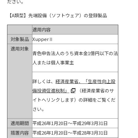
ださい。
【A類型】先端設備（ソフトウェア）の登録製品
適用内容
対象製品
XupperⅡ
適用対象
青色申告法人のうち資本金1億円以下の法
人または個人事業主
詳しくは、
経済産業省、「生産性向上設
備投資促進税制」
（経済産業省のサ
イトへリンクします）の詳細をご覧くだ
さい。
適用期間
平成26年1月20日～平成29年3月31日
措置内容
平成26年1月20日～平成28年3月31日