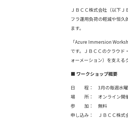
ＪＢＣＣ株式会社（以下Ｊ
フラ運用負荷の軽減や恒久的なテ
ます。
「Azure Immersio
です。ＪＢＣＣのクラウド
ォーメーション）を支える
■ ワークショップ概要
日 程： 3月の毎週水曜
場 所： オンライン開
参 加： 無料
申し込み： ＪＢＣＣ株式