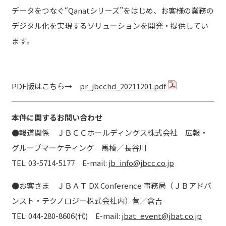
データをつなぐ“Qanatシリーズ”をはじめ、お客様の業務の
デジタル化を実現するソリューションを開発・提供してい
ます。
PDF版はこちら→
pr_jbcchd_20211201.pdf
本件に関するお問い合わせ
●
報道関係 ＪＢＣＣホールディングス株式会社 広報・
グループマーケティング 馬橋／長谷川
TEL: 03-5714-5177 E-mail:
jb_info@jbcc.co.jp
●
お客さま ＪＢＡＴ DX Conference 事務局（ＪＢアドバ
ンスト・テクノロジー株式会社内）菅／倉吉
TEL: 044-280-8606(代) E-mail:
jbat_event@jbat.co.jp