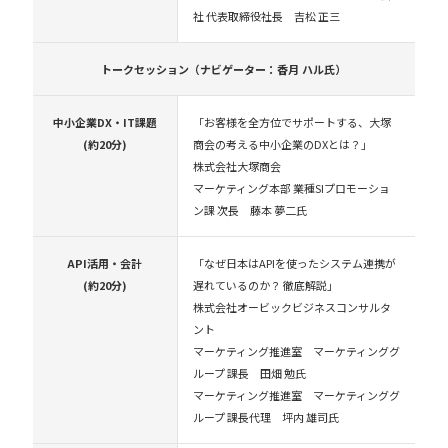
社 代表取締役社長 吉松 正三
トークセッション（ナビゲーター：香月 ハル氏）
中小企業DX・
IT課題
「お客様を全方位でサポートする、大塚
(約20分)
商会の考える中小企業のDXとは？」
株式会社大塚商会
マーケティング本部 業種SIプロモーショ
ン課 次長 藤本 夢二氏
API活用・
会計
「なぜ日本はAPIを使ったシステム連携が
(約20分)
遅れているのか？ 徹底解説」
株式会社オービックビジネスコンサルタ
ント
マーケティング推進室 マーケティンググ
ループ 課長 田畑 勉氏
マーケティング推進室 マーケティンググ
ループ 課長代理 坪内 雄司氏