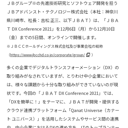
ＪＢグループ※の先進技術研究とソフトウェア開発を担う
ＪＢアドバンスト・テクノロジー株式会社（本社：神奈川
県川崎市、社長：吉松 正三、以下ＪＢＡＴ）は、「ＪＢＡ
Ｔ DX Conference 2021」を12月6日（月）から12月10日
（金）までの5日間、オンラインで開催します。
※ＪＢＣＣホールディングス株式会社及び事業会社の総称
（
https://www.jbcchd.co.jp/corporate/group/
）
多くの企業でデジタルトランスフォーメーション（DX）の
取り組みがなされていますが、とりわけ中小企業において
は、様々な課題から十分な取り組みができていないのが現
状です。今回の「ＪＢＡＴ DX Conference 2021」では、
「DXを簡単に！」をテーマに、ＪＢＡＴが開発・提供する
クラウド連携プラットフォーム「Qanat Universe（カナー
ト ユニバース）」を活用したシステムやサービス間の連携
や、中小企業におけるDXの進め方を、ITのトップランナー