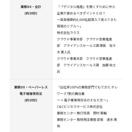
業務DX・
会計
「『デジタル格差』を無くすために中小
(約20分)
企業が進めるべきポイントとは？
～楽楽精算約8,000社超導入で見えてきた
現場のリアル～」
株式会社ラクス
クラウド事業本部 クラウド営業推進
部 アライアンスセールス課 課長 佐々
木 勇人氏
クラウド事業本部 クラウド営業推進
部 アライアンスセールス課 加藤 祐士
氏
業務DX・
ペーパーレス
「出社率100%の業務部門でもできた テレ
電子帳簿保存法
ワーク7割の舞台裏
(約20分)
～ ＋電子帳簿保存法のそなえ方 ～」
C&Cビジネスサービス株式会社
業務センター 執行役員 野村 美輪
業務センター 販物発注業務 部長 速水 美
和