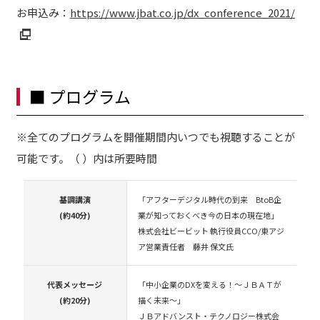
お申込み：
https://www.jbat.co.jp/dx_conference_2021/
■ プログラム
※全てのプログラムを開催期間内いつでも視聴することが
可能です。（ ）内は所要時間
基調講演
「アフターデジタル時代の到来 BtoB企
(約40分)
業が知っておくべき今の日本の現在地」
株式会社ビービット 執行役員CCO/東アジ
ア営業責任者 藤井 保文氏
代表メッセージ
「中小企業のDXを変える！～ＪＢＡＴが
(約20分)
描く未来～」
ＪＢアドバンスト・テクノロジー株式会