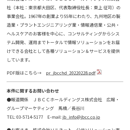
社（本社：東京都大田区、代表取締役社長：東上 征司）の
事業会社。1967年の創業より55年にわたり、九州地区の製
造業・プラントエンジニアリング業・情報通信業・公共・
ヘルスケアのお客様を中心に、コンサルティングからシス
テム開発、運用までトータルで情報ソリューションをお届
けできる会社として各種ソリューション＆サービスを提供
しています。
PDF版はこちら→
pr_jbcchd_20220228.pdf
本件に関するお問い合わせ
●
報道関係 ＪＢＣＣホールディングス株式会社 広報・
グループマーケティング 馬橋／長谷川
TEL: 03-5714-5177 E-mail:
jb_info@jbcc.co.jp
●
お客さま 株式会社ソルネット 公共ソリューション事