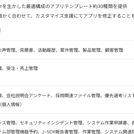
ウを生かした最適構成のアプリテンプレート約30種類を提供
細かく合わせて、カスタマイズ支援にてアプリを修正すること
】
の声管理、見積書、活動履歴、案件管理、製品管理、顧客管理
理、受注・売上管理
録、会社説明会アンケート、採用関連ファイル管理、優先選考リス
（個人情報）
ンス管理、セキュリティインシデント管理、システム作業申請書、
テム部管理機器予約、J-SOX報告書管理、作業管理、システム関連