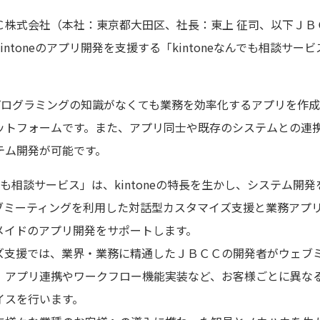
ＣＣ株式会社（本社：東京都大田区、社長：東上 征司、以下Ｊ
ntoneのアプリ開発を支援する「kintoneなんでも相談サー
eはプログラミングの知識がなくても業務を効率化するアプリを作
ットフォームです。また、アプリ同士や既存のシステムとの連
テム開発が可能です。
んでも相談サービス」は、kintoneの特長を生かし、システム
ブミーティングを利用した対話型カスタマイズ支援と業務アプ
メイドのアプリ開発をサポートします。
ズ支援では、業界・業務に精通したＪＢＣＣの開発者がウェブ
、アプリ連携やワークフロー機能実装など、お客様ごとに異な
イスを行います。