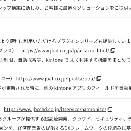
シップ構築に勤しみ、お客様に最適なソリューションをご提供
neをより便利に利用いただけるプラグインシリーズも提供していま
ー プラス）
https://www.jbat.co.jp/lp/attazoo.html/
力制限、自動採番等、kintone で よく利用する機能をまと
ー ユー）
https://www.jbat.co.jp/lp/attazoou/
ールドが更新された時に、別の kintone アプリのフィールドを
https://www.jbcchd.co.jp/itservice/harmonize/
、ＪＢグループが提供する超高速開発、クラウド、セキュリティ、
ョンを、経済産業省の提唱するDXフレームワークの枠組みに基