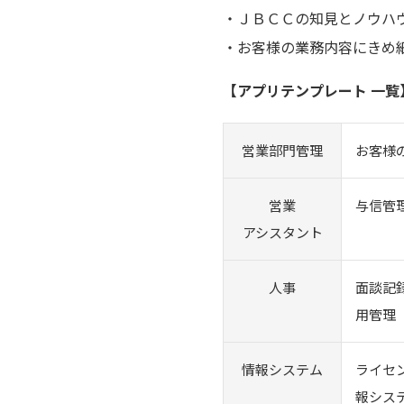
・ＪＢＣＣの知見とノウハ
・お客様の業務内容にきめ
【アプリテンプレート 一覧
営業部門管理
お客様
営業
与信管
アシスタント
人事
面談記
用管理
情報システム
ライセ
報シス