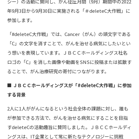
シー）の活動に賛同し、がん征圧月間（9月）期間中の2022
年9月3日から9月30日に実施される「＃deleteC大作戦」に
参加します。
「#deleteC大作戦」では、Cancer（がん）の頭文字である
「C」の文字を消すことで、がんを治せる病気にしたいとい
う想いを表現しています。ＪＢＣＣホールディングス社名
ロゴの「C」を消した画像や動画をSNSに投稿または拡散す
ることで、がん治療研究の寄付につながります。
■ ＪＢＣＣホールディングスが「#deleteC大作戦」に参加
する背景
2人に1人ががんになるという社会全体の課題に対し、誰も
が参加できる方法で、がんを治せる病気にすることを目指
すdeleteCの活動趣旨に賛同しました。ＪＢＣＣホールディ
ングスは、IT企業として常に新たなテクノロジーに挑戦