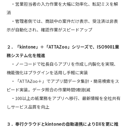
・営業担当者の入力作業を大幅に効率化、転記ミスを解
消
・管理者側では、商談中の案件だけ表示、受注済は非表
示が自動化され、確認作業がスピードアップ
２．「kintone」＋「ATTAZoo」シリーズで、ISO9001業
務システム化を推進
・ノーコードで社長自らアプリを作成し内製化を実現、
機能強化はプラグインを活用し手軽に実装
・「ATTAZoo＋」でアプリ間データ集計・簡易検索をス
ピード実装。データ照合の作業時間9割削減
・100以上の紙業務をアプリへ移行、最新情報を全社共有
しサービス品質を向上
３．奉行クラウドとkintoneの自動連携によりDXを更に推