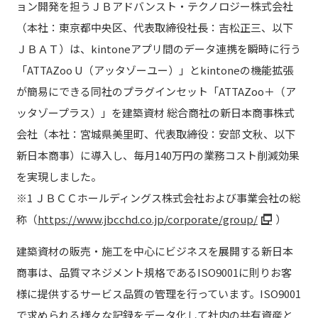
ョン開発を担うＪＢアドバンスト・テクノロジー株式会社
（本社：東京都中央区、代表取締役社長：吉松正三、以下
ＪＢＡＴ）は、kintoneアプリ間のデータ連携を瞬時に行う
「ATTAZoo U（アッタゾーユー）」とkintoneの機能拡張
が簡易にできる同社のプラグインセット「ATTAZoo＋（ア
ッタゾープラス）」を建築資材 総合商社の新日本商事株式
会社（本社：宮城県美里町、代表取締役：安部 文秋、以下
新日本商事）に導入し、毎月140万円の業務コスト削減効果
を実現しました。
※1 ＪＢＣＣホールディングス株式会社および事業会社の総
称（
https://www.jbcchd.co.jp/corporate/group/
）
建築資材の販売・施工を中心にビジネスを展開する新日本
商事は、品質マネジメント規格であるISO9001に則りお客
様に提供するサービス品質の管理を行っています。ISO9001
で求められる様々な記録をデータ化して社内の共有資産と