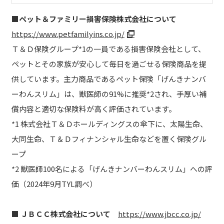
■ペット＆ファミリー損害保険株式会社について
https://www.petfamilyins.co.jp/
Ｔ＆Ｄ保険グループ*1の一員である損害保険会社として、
ペットとその家族が安心して毎日を過ごせる保険商品を提
供しています。主力商品であるペット保険「げんきナンバ
ーわんスリム」は、獣医師の91%に推奨*2され、手厚い補
償内容と適切な保険料が高く評価されています。
*1 株式会社Ｔ＆Ｄホールディングスの傘下に、太陽生命、
大同生命、Ｔ＆Ｄフィナンシャル生命などを置く保険グル
ープ
*2 獣医師100名による「げんきナンバーわんスリム」への評
価（2024年9月TYL調べ）
■
ＪＢＣＣ株式会社について
https://www.jbcc.co.jp/