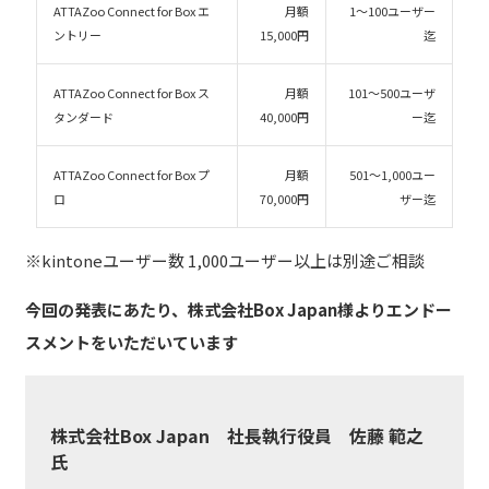
ATTAZoo Connect for Box エ
月額
1～100ユーザー
ントリー
15,000円
迄
ATTAZoo Connect for Box ス
月額
101～500ユーザ
タンダード
40,000円
ー迄
ATTAZoo Connect for Box プ
月額
501～1,000ユー
ロ
70,000円
ザー迄
※kintoneユーザー数 1,000ユーザー以上は別途ご相談
今回の発表にあたり、株式会社Box Japan様よりエンドー
スメントをいただいています
株式会社Box Japan 社長執行役員 佐藤 範之
氏