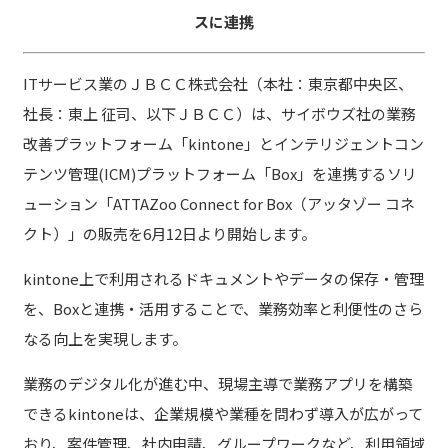
スに連携
ITサービス業のＪＢＣＣ株式会社（本社：東京都中央区、
社長：東上 征司、以下ＪＢＣＣ）は、サイボウズ社の業務
改善プラットフォーム「kintone」とインテリジェントコン
テンツ管理(ICM)プラットフォーム「Box」を連携するソリ
ューション「ATTAZoo Connect for Box（アッタゾー コネ
クト）」の販売を6月12日より開始します。
kintone上で利用されるドキュメントやデータの保存・管理
を、Boxと連携・活用することで、業務効率と利便性のさら
なる向上を実現します。
業務のデジタル化が進む中、現場主導で業務アプリを構築
できるkintoneは、企業規模や業種を問わず導入が広がって
おり、案件管理、社内申請、グループワークなど、利用領域